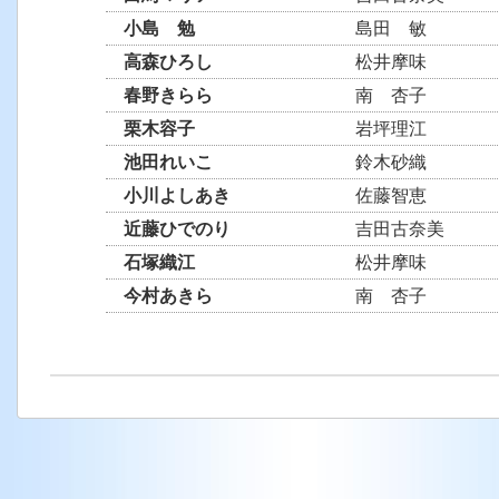
小島 勉
島田 敏
高森ひろし
松井摩味
春野きらら
南 杏子
栗木容子
岩坪理江
池田れいこ
鈴木砂織
小川よしあき
佐藤智恵
近藤ひでのり
吉田古奈美
石塚織江
松井摩味
今村あきら
南 杏子