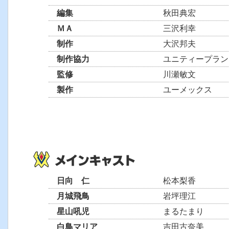
編集
秋田典宏
ＭＡ
三沢利幸
制作
大沢邦夫
制作協力
ユニティープラン
監修
川瀬敏文
製作
ユーメックス
日向 仁
松本梨香
月城飛鳥
岩坪理江
星山吼児
まるたまり
白鳥マリア
吉田古奈美