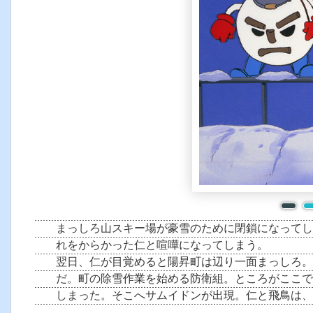
まっしろ山スキー場が豪雪のために閉鎖になってし
れをからかった仁と喧嘩になってしまう。
翌日、仁が目覚めると陽昇町は辺り一面まっしろ。
だ。町の除雪作業を始める防衛組。ところがここで
しまった。そこへサムイドンが出現。仁と飛鳥は、