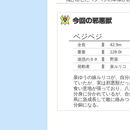
ベジベジ
全長
42.9m
重量
128.0t
迷惑のタネ
野菜
発動者
泉ルリコ
泉ゆうの妹ルリコが、自分
ていたが、実は邪悪獣だっ
食い意地が張っており、八
分身に分かれているが、合
蔦に急成長して敵に絡みつ
分銅になる。