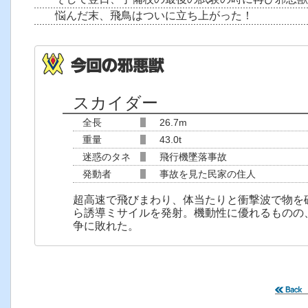
悩んだ末、飛鳥はついに立ち上がった！
スカイダー
全長
26.7m
重量
43.0t
迷惑のタネ
飛行機墜落事故
発動者
事故を見た民家の住人
超高速で飛びまわり、体当たりと衝撃波で物を
ら誘導ミサイルを発射。機動性に優れるものの
争に敗れた。