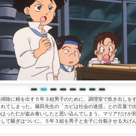
ぶ掃除に精を出す５年３組男子のために、調理室で炊き出しを
られてしまった。篠田先生の「カビは社会の迷惑」との言葉で
のはった仁が盗み食いしたと思い込んでしまう。マリアだけが
そして騒ぎはついに、５年３組を男子と女子に分裂させる大げ